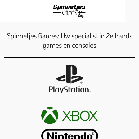
Ga
direct
naar
de
hoofdinhoud
Spinnetjes Games: Uw specialist in 2e hands
games en consoles