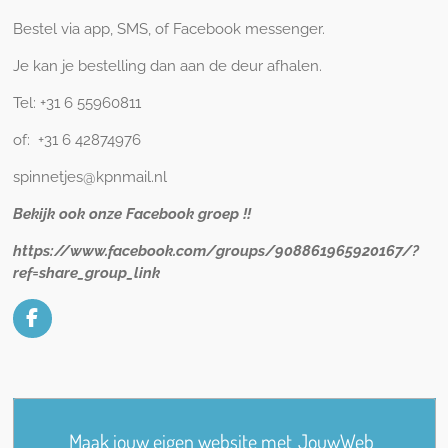
Bestel via app, SMS, of Facebook messenger.
Je kan je bestelling dan aan de deur afhalen.
Tel: +31 6 55960811
of: +31 6 42874976
spinnetjes@kpnmail.nl
Bekijk ook onze Facebook groep !!
https://www.facebook.com/groups/908861965920167/?
ref=share_group_link
F
a
c
e
b
o
o
Maak jouw eigen website met
JouwWeb