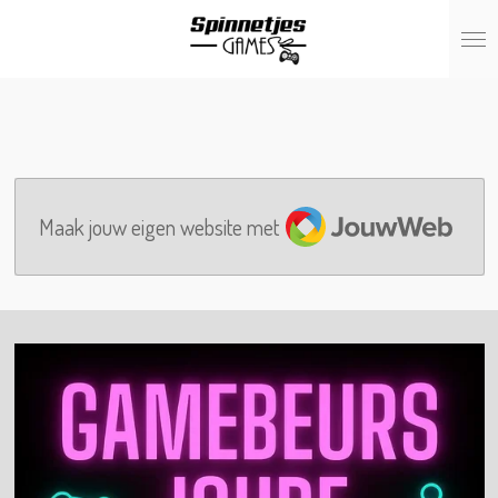
Ga
direct
naar
de
hoofdinhoud
JouwWeb
Maak jouw eigen website met