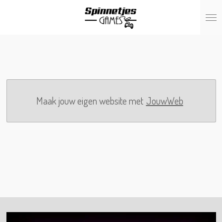
Ga
direct
naar
de
hoofdinhoud
Maak jouw eigen website met
JouwWeb