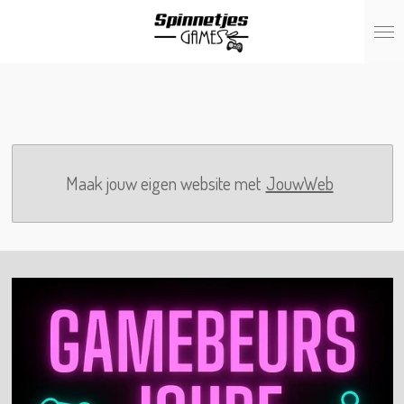
Ga
direct
naar
de
hoofdinhoud
Maak jouw eigen website met
JouwWeb