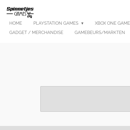
Ga
direct
naar
HOME
PLAYSTATION GAMES
XBOX ONE GAME
de
hoofdinhoud
GADGET / MERCHANDISE
GAMEBEURS/MARKTEN