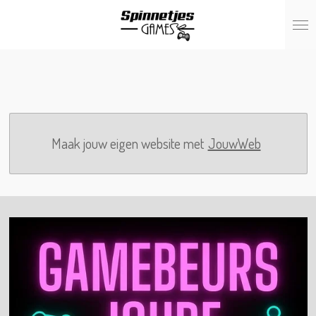
Ga
direct
naar
de
hoofdinhoud
Maak jouw eigen website met
JouwWeb